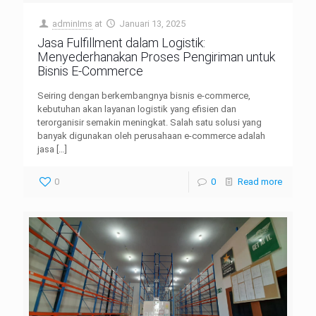
adminIms
at
Januari 13, 2025
Jasa Fulfillment dalam Logistik:
Menyederhanakan Proses Pengiriman untuk
Bisnis E-Commerce
Seiring dengan berkembangnya bisnis e-commerce,
kebutuhan akan layanan logistik yang efisien dan
terorganisir semakin meningkat. Salah satu solusi yang
banyak digunakan oleh perusahaan e-commerce adalah
jasa
[…]
0
0
Read more