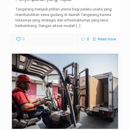
Tangerang menjadi pilihan utama bagi pelaku usaha yang
membutuhkan sewa gudang di daerah Tangerang karena
lokasinya yang strategis dan infrastrukturnya yang terus
berkembang. Dengan akses mudah
[…]
0
0
Read more