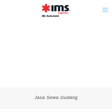
Jasa Sewa Gudang