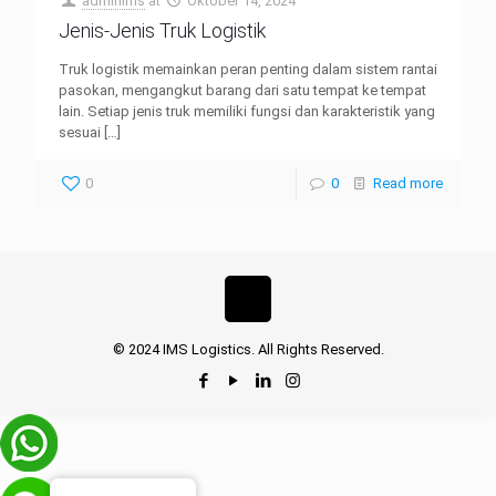
adminIms
at
Oktober 14, 2024
Jenis-Jenis Truk Logistik
Truk logistik memainkan peran penting dalam sistem rantai
pasokan, mengangkut barang dari satu tempat ke tempat
lain. Setiap jenis truk memiliki fungsi dan karakteristik yang
sesuai
[…]
0
0
Read more
© 2024 IMS Logistics. All Rights Reserved.