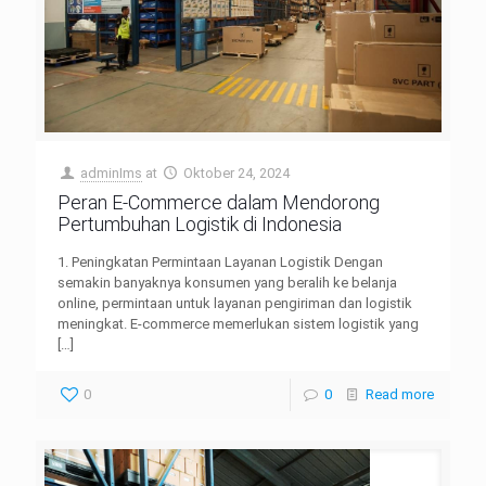
adminIms
at
Oktober 24, 2024
Peran E-Commerce dalam Mendorong
Pertumbuhan Logistik di Indonesia
1. Peningkatan Permintaan Layanan Logistik Dengan
semakin banyaknya konsumen yang beralih ke belanja
online, permintaan untuk layanan pengiriman dan logistik
meningkat. E-commerce memerlukan sistem logistik yang
[…]
0
0
Read more