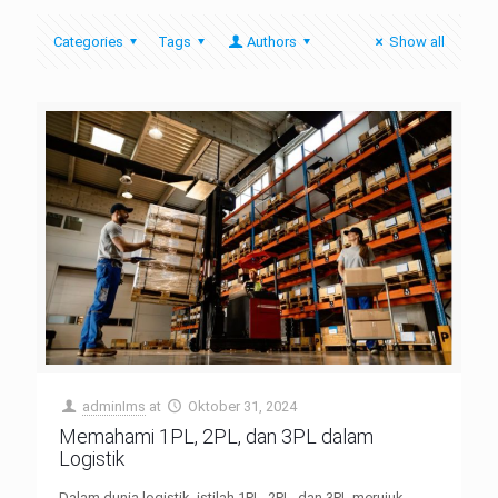
Categories
Tags
Authors
Show all
adminIms
at
Oktober 31, 2024
Memahami 1PL, 2PL, dan 3PL dalam
Logistik
Dalam dunia logistik, istilah 1PL, 2PL, dan 3PL merujuk