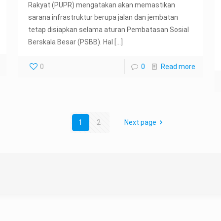
Rakyat (PUPR) mengatakan akan memastikan
sarana infrastruktur berupa jalan dan jembatan
tetap disiapkan selama aturan Pembatasan Sosial
Berskala Besar (PSBB). Hal
[…]
0
0
Read more
1
2
Next page