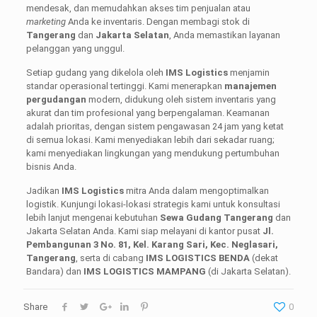
mendesak, dan memudahkan akses tim penjualan atau
marketing
Anda ke inventaris. Dengan membagi stok di
Tangerang
dan
Jakarta Selatan
, Anda memastikan layanan
pelanggan yang unggul.
Setiap gudang yang dikelola oleh
IMS Logistics
menjamin
standar operasional tertinggi. Kami menerapkan
manajemen
pergudangan
modern, didukung oleh sistem inventaris yang
akurat dan tim profesional yang berpengalaman. Keamanan
adalah prioritas, dengan sistem pengawasan 24 jam yang ketat
di semua lokasi. Kami menyediakan lebih dari sekadar ruang;
kami menyediakan lingkungan yang mendukung pertumbuhan
bisnis Anda.
Jadikan
IMS Logistics
mitra Anda dalam mengoptimalkan
logistik. Kunjungi lokasi-lokasi strategis kami untuk konsultasi
lebih lanjut mengenai kebutuhan
Sewa Gudang Tangerang
dan
Jakarta Selatan Anda. Kami siap melayani di kantor pusat
Jl.
Pembangunan 3 No. 81, Kel. Karang Sari, Kec. Neglasari,
Tangerang
, serta di cabang
IMS LOGISTICS BENDA
(dekat
Bandara) dan
IMS LOGISTICS MAMPANG
(di Jakarta Selatan).
Share
0