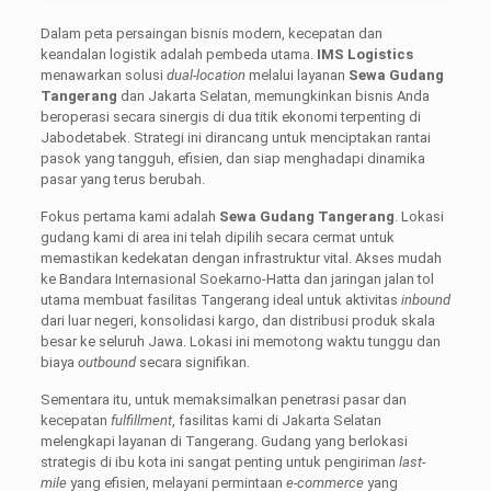
Dalam peta persaingan bisnis modern, kecepatan dan
keandalan logistik adalah pembeda utama.
IMS Logistics
menawarkan solusi
dual-location
melalui layanan
Sewa Gudang
Tangerang
dan Jakarta Selatan, memungkinkan bisnis Anda
beroperasi secara sinergis di dua titik ekonomi terpenting di
Jabodetabek. Strategi ini dirancang untuk menciptakan rantai
pasok yang tangguh, efisien, dan siap menghadapi dinamika
pasar yang terus berubah.
Fokus pertama kami adalah
Sewa Gudang Tangerang
. Lokasi
gudang kami di area ini telah dipilih secara cermat untuk
memastikan kedekatan dengan infrastruktur vital. Akses mudah
ke Bandara Internasional Soekarno-Hatta dan jaringan jalan tol
utama membuat fasilitas Tangerang ideal untuk aktivitas
inbound
dari luar negeri, konsolidasi kargo, dan distribusi produk skala
besar ke seluruh Jawa. Lokasi ini memotong waktu tunggu dan
biaya
outbound
secara signifikan.
Sementara itu, untuk memaksimalkan penetrasi pasar dan
kecepatan
fulfillment
, fasilitas kami di Jakarta Selatan
melengkapi layanan di Tangerang. Gudang yang berlokasi
strategis di ibu kota ini sangat penting untuk pengiriman
last-
mile
yang efisien, melayani permintaan
e-commerce
yang