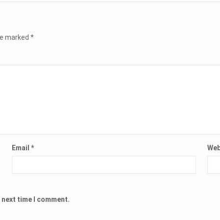
are marked
*
Email
*
Web
e next time I comment.