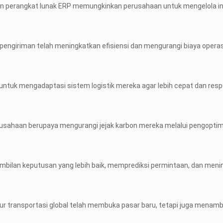
erangkat lunak ERP memungkinkan perusahaan untuk mengelola inven
engiriman telah meningkatkan efisiensi dan mengurangi biaya operas
uk mengadaptasi sistem logistik mereka agar lebih cepat dan resp
usahaan berupaya mengurangi jejak karbon mereka melalui pengopti
ilan keputusan yang lebih baik, memprediksi permintaan, dan mening
ur transportasi global telah membuka pasar baru, tetapi juga menam