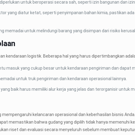
iperlukan untuk beroperasi secara sah, seperti izin bangunan dan izin 
sektor yang diatur ketat, seperti penyimpanan bahan kimia, pastikan 
 yang memadai untuk melindungi barang yang disimpan dari risiko kerus
olaan
n kendaraan logistik. Beberapa hal yang harus dipertimbangkan adal
pintu masuk yang cukup besar untuk kendaraan pengiriman dan dapat m
 memadai untuk truk pengiriman dan kendaraan operasional lainnya.
 yang baik harus memiliki alur kerja yang jelas dan terorganisir un
g mempengaruhi kelancaran operasional dan keberhasilan bisnis Anda
 dapat memastikan bahwa gudang yang dipilih tidak hanya memenuhi ke
ukan riset dan evaluasi secara menyeluruh sebelum membuat keputus