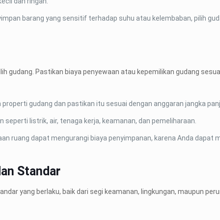
ecil dan ringan.
yimpan barang yang sensitif terhadap suhu atau kelembaban, pilih gud
ih gudang. Pastikan biaya penyewaan atau kepemilikan gudang sesua
n properti gudang dan pastikan itu sesuai dengan anggaran jangka pa
n seperti listrik, air, tenaga kerja, keamanan, dan pemeliharaan.
naan ruang dapat mengurangi biaya penyimpanan, karena Anda dapat
dan Standar
tandar yang berlaku, baik dari segi keamanan, lingkungan, maupun pe