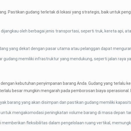
ng. Pastikan gudang terletak di lokasi yang strategis, baik untuk p
 dijangkau oleh berbagai jenis transportasi, seperti truk, kereta api, 
udang yang dekat dengan pasar utama atau pelanggan dapat mengurang
 gudang memiliki infrastruktur yang mendukung, seperti jalan raya yang 
ai dengan kebutuhan penyimpanan barang Anda. Gudang yang terlalu k
erlalu besar mungkin mengarah pada pemborosan biaya operasional. Fa
yak barang yang akan disimpan dan pastikan gudang memiliki kapasita
ng untuk mengakomodasi peningkatan volume barang di masa depan t
gi memberikan fleksibilitas dalam pengelolaan ruang vertikal, memung