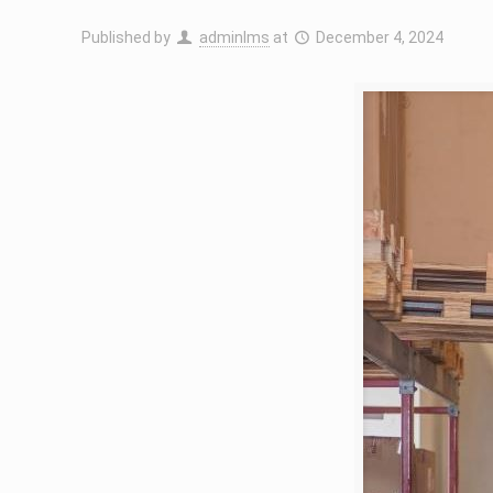
Published by
adminIms
at
December 4, 2024