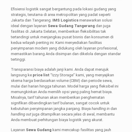
Efisiensi logistik sangat bergantung pada lokasi gudang yang
strategis, terutama di area metropolitan yang padat seperti
Jakarta dan Tangerang.
IMS Logistics
menawarkan solusi
ideal dengan layanan
Sewa Gudang Tangerang
dan juga
fasilitas di Jakarta Selatan, memberikan fleksibilitas tak
tertandingi untuk menjangkau pusat bisnis dan konsumen di
kedua wilayah penting ini. Kami menyediakan fasilitas
penyimpanan modern yang didukung oleh layanan profesional,
memastikan barang Anda disimpan dan dikelola dengan standar
tertinggi.
Transparansi biaya adalah janji kami. Anda dapat merujuk
langsung ke
price list
“Izzy Storage” kami, yang menyajikan
skema harga berdasarkan volume (CBM) dan periode sewa,
mulai dari harian hingga tahunan. Model harga yang fleksibel ini
memungkinkan Anda memilih opsi yang paling hemat biaya.
Misalnya, tarif tahunan akan memberikan penghematan
signifikan dibandingkan tarif bulanan, sangat cocok untuk
kebutuhan penyimpanan jangka panjang. Biaya
handling in
dan
handling out
juga ditampilkan secara jelas di awal, membantu
Anda membuat perhitungan biaya logistik yang akurat.
Layanan
Sewa Gudang
kami mencakup fasilitas yang jauh