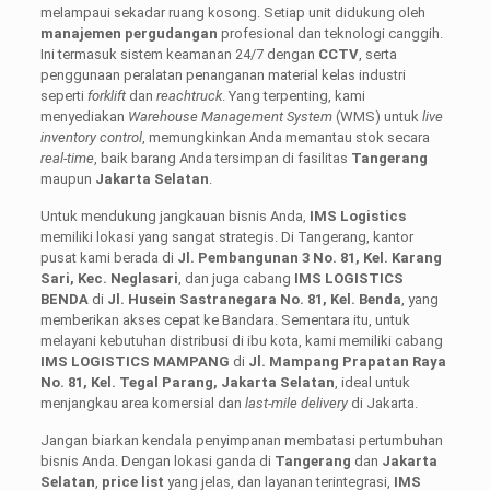
melampaui sekadar ruang kosong. Setiap unit didukung oleh
manajemen pergudangan
profesional dan teknologi canggih.
Ini termasuk sistem keamanan 24/7 dengan
CCTV
, serta
penggunaan peralatan penanganan material kelas industri
seperti
forklift
dan
reachtruck
. Yang terpenting, kami
menyediakan
Warehouse Management System
(WMS) untuk
live
inventory control
, memungkinkan Anda memantau stok secara
real-time
, baik barang Anda tersimpan di fasilitas
Tangerang
maupun
Jakarta Selatan
.
Untuk mendukung jangkauan bisnis Anda,
IMS Logistics
memiliki lokasi yang sangat strategis. Di Tangerang, kantor
pusat kami berada di
Jl. Pembangunan 3 No. 81, Kel. Karang
Sari, Kec. Neglasari
, dan juga cabang
IMS LOGISTICS
BENDA
di
Jl. Husein Sastranegara No. 81, Kel. Benda
, yang
memberikan akses cepat ke Bandara. Sementara itu, untuk
melayani kebutuhan distribusi di ibu kota, kami memiliki cabang
IMS LOGISTICS MAMPANG
di
Jl. Mampang Prapatan Raya
No. 81, Kel. Tegal Parang, Jakarta Selatan
, ideal untuk
menjangkau area komersial dan
last-mile delivery
di Jakarta.
Jangan biarkan kendala penyimpanan membatasi pertumbuhan
bisnis Anda. Dengan lokasi ganda di
Tangerang
dan
Jakarta
Selatan
,
price list
yang jelas, dan layanan terintegrasi,
IMS