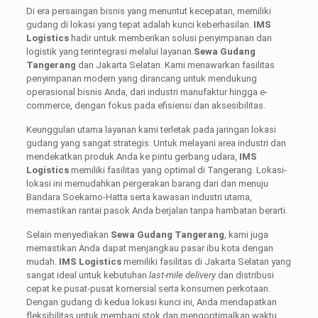
Di era persaingan bisnis yang menuntut kecepatan, memiliki
gudang di lokasi yang tepat adalah kunci keberhasilan.
IMS
Logistics
hadir untuk memberikan solusi penyimpanan dan
logistik yang terintegrasi melalui layanan
Sewa Gudang
Tangerang
dan Jakarta Selatan. Kami menawarkan fasilitas
penyimpanan modern yang dirancang untuk mendukung
operasional bisnis Anda, dari industri manufaktur hingga e-
commerce, dengan fokus pada efisiensi dan aksesibilitas.
Keunggulan utama layanan kami terletak pada jaringan lokasi
gudang yang sangat strategis. Untuk melayani area industri dan
mendekatkan produk Anda ke pintu gerbang udara,
IMS
Logistics
memiliki fasilitas yang optimal di Tangerang. Lokasi-
lokasi ini memudahkan pergerakan barang dari dan menuju
Bandara Soekarno-Hatta serta kawasan industri utama,
memastikan rantai pasok Anda berjalan tanpa hambatan berarti.
Selain menyediakan
Sewa Gudang Tangerang
, kami juga
memastikan Anda dapat menjangkau pasar ibu kota dengan
mudah.
IMS Logistics
memiliki fasilitas di Jakarta Selatan yang
sangat ideal untuk kebutuhan
last-mile delivery
dan distribusi
cepat ke pusat-pusat komersial serta konsumen perkotaan.
Dengan gudang di kedua lokasi kunci ini, Anda mendapatkan
fleksibilitas untuk membagi stok dan mengoptimalkan waktu