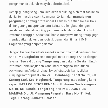
pengiriman di seluruh wilayah Jabodetabek.
Setiap gudang yang kami sediakan didukung oleh fasilitas kelas
dunia, termasuk sistem keamanan 24 jam dan
manajemen
pergudangan
yang profesional. Fasilitas di setiap lokasi, baik
di Tangerang maupun Jakarta Selatan, dilengkapi dengan
peralatan
material handling
yang memadai dan sistem kontrol
inventaris canggih. Anda tidak hanya menyewa ruang, tetapi juga
mendapatkan dukungan logistik penuh dari tim ahli
IMS
Logistics
yang berpengalaman.
Jangan biarkan keterbatasan lokasi menghambat pertumbuhan
Anda.
IMS Logistics
siap menjadi mitra strategis Anda dengan
layanan
Sewa Gudang Tangerang
dan Jakarta Selatan. Untuk
informasi lebih lanjut dan konsultasi mengenai kebutuhan
penyimpanan Anda di lokasi-lokasi strategis kami, silakan
kunjungi kantor pusat kami di
Jl. Pembangunan 3 No. 81, Kel.
Karang Sari, Kec. Neglasari, Tangerang
, atau cabang kami
seperti
IMS LOGISTICS BENDA
di
Jl. Husein Sastranegara
No. 81, Kel. Benda, Tangerang
, dan
IMS LOGISTICS
MAMPANG
di
Jl. Mampang Prapatan Raya No. 81, Kel.
Tegal Parang, Jakarta Selatan
.